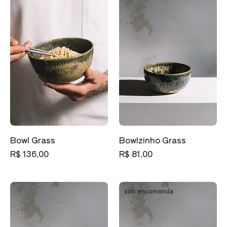
Bowl Grass
Bowlzinho Grass
Preço
Preço
R$ 136,00
R$ 81,00
sob encomenda