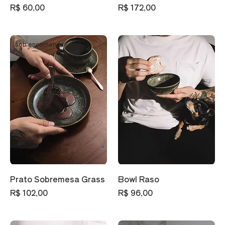
Preço
Preço
R$ 60,00
R$ 172,00
sob encomenda
Prato Sobremesa Grass
Bowl Raso
Preço
Preço
R$ 102,00
R$ 96,00