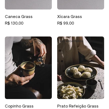
Caneca Grass
Xícara Grass
Preço
Preço
R$ 130,00
R$ 99,00
sob encomenda
Copinho Grass
Prato Refeição Grass