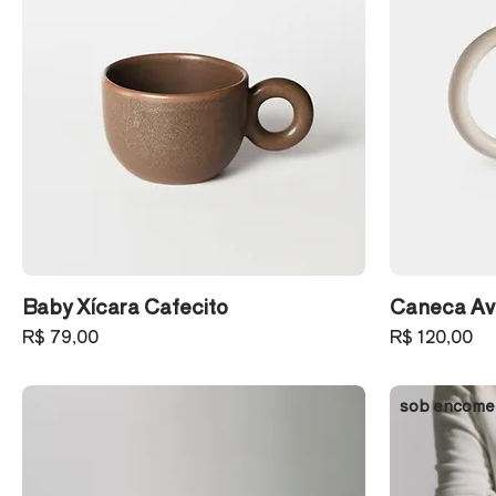
Baby Xícara Cafecito
Caneca Av
Preço
Preço
R$ 79,00
R$ 120,00
sob encome