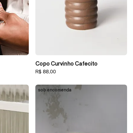
Copo Curvinho Cafecito
Preço
R$ 88,00
sob encomenda