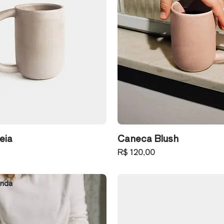
eia
Caneca Blush
Preço
R$ 120,00
nda