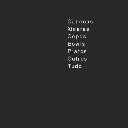
Canecas
Xícaras
Copos
Bowls
Pratos
Outros
Tudo
Noni ®
Cerâmica Artesanal